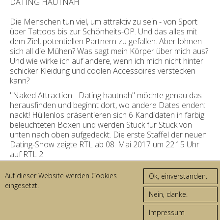
DATING HAUTNAH
Die Menschen tun viel, um attraktiv zu sein - von Sport
über
Tattoos bis zur Schönheits-OP. Und das alles mit
dem Ziel, potentiellen Partnern zu gefallen. Aber lohnen
sich all die Mühen? Was sagt mein Körper über mich aus?
Und wie wirke ich auf andere, wenn ich mich nicht hinter
schicker Kleidung und coolen Accessoires verstecken
kann?
"Naked Attraction - Dating hautnah" möchte genau das
herausfinden und beginnt dort, wo andere Dates enden:
nackt! Hüllenlos präsentieren sich 6 Kandidaten in farbig
beleuchteten Boxen und werden Stück für Stück von
unten nach oben aufgedeckt. Die erste Staffel der neuen
Dating-Show zeigte RTL ab 08. Mai 2017 um 22:15 Uhr
auf RTL 2.
LEISTUNGEN
| Dekorationsbau, Dekorationslicht
Auf dieser Website werden Cookies
AUFTRAGGEBER
| Tower Productions GmbH
eingesetzt.
ORT
| fernsehwerft, Berlin
FOTOS
| © RTL 2
Impressum
© 2026 DREI D
AGB
IMPRESSUM