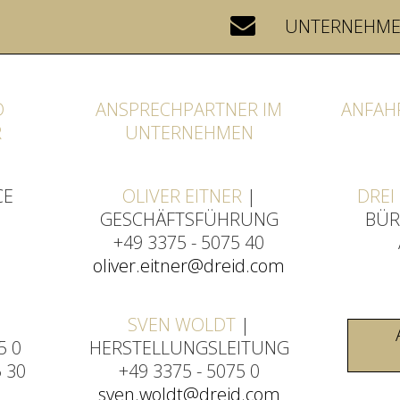
UNTERNEHM
D
ANSPRECHPARTNER IM
ANFAH
R
UNTERNEHMEN
CE
OLIVER EITNER
|
DREI
GESCHÄFTSFÜHRUNG
BÜR
+49 3375 - 5075 40
oliver.eitner@dreid.com
SVEN WOLDT
|
5 0
HERSTELLUNGSLEITUNG
5 30
+49 3375 - 5075 0
sven.woldt@dreid.com