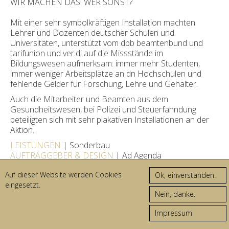
WIR MACHEN DAS. WER SONST?
Mit einer sehr symbolkräftigen Installation machten
Lehrer und Dozenten deutscher Schulen und
Universitäten, unterstützt vom
dbb beamtenbund und
tarifunion und ver.di
auf die Missstände im
Bildungswesen aufmerksam: immer mehr Studenten,
immer weniger Arbeitsplätze an dn Hochschulen und
fehlende Gelder für Forschung, Lehre und Gehälter.
Auch die Mitarbeiter und Beamten aus dem
Gesundheitswesen, bei Polizei und Steuerfahndung
beteiligten sich mit sehr plakativen Installationen an der
Aktion.
LEISTUNGEN
| Sonderbau
AUFTRAGGEBER & DESIGN
| Ad Agenda
Kommunikation und Event GmbH
Auf dieser Website werden Cookies
ORTE
| Dresden, Flensburg, Dortmund, Mannheim
eingesetzt.
FOTOS
| drei d medien service GmbH
© 2026 DREI D
AGB
IMPRESSUM
Impressum