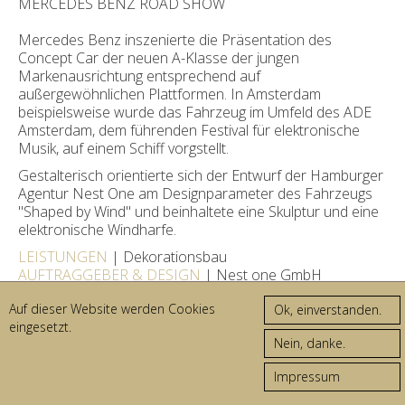
MERCEDES BENZ ROAD SHOW
Mercedes Benz inszenierte die Präsentation des
Concept Car der neuen A-Klasse der jungen
Markenausrichtung entsprechend auf
außergewöhnlichen Plattformen. In Amsterdam
beispielsweise wurde das Fahrzeug im Umfeld des ADE
Amsterdam, dem führenden Festival für elektronische
Musik, auf einem Schiff vorgstellt.
Gestalterisch orientierte sich der Entwurf der Hamburger
Agentur Nest One am Designparameter des Fahrzeugs
"Shaped by Wind" und beinhaltete eine Skulptur und eine
elektronische Windharfe.
LEISTUNGEN
| Dekorationsbau
AUFTRAGGEBER & DESIGN
| Nest one GmbH
ORTE
| Amsterdam | Val Thorens
Auf dieser Website werden Cookies
FOTOS
| drei d medien service GmbH
eingesetzt.
© 2026 DREI D
AGB
IMPRESSUM
Impressum